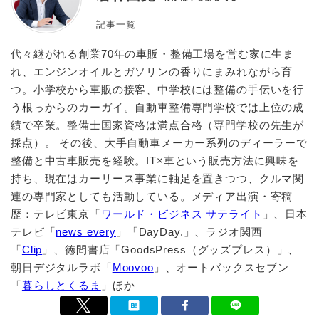
記事一覧
代々継がれる創業70年の車販・整備工場を営む家に生ま
れ、エンジンオイルとガソリンの香りにまみれながら育
つ。小学校から車販の接客、中学校には整備の手伝いを行
う根っからのカーガイ。自動車整備専門学校では上位の成
績で卒業。整備士国家資格は満点合格（専門学校の先生が
採点）。 その後、大手自動車メーカー系列のディーラーで
整備と中古車販売を経験。IT×車という販売方法に興味を
持ち、現在はカーリース事業に軸足を置きつつ、クルマ関
連の専門家としても活動している。メディア出演・寄稿
歴：テレビ東京「
ワールド・ビジネス サテライト
」、日本
テレビ「
news every
」「DayDay.」、ラジオ関西
「
Clip
」、徳間書店「GoodsPress（グッズプレス）」、
朝日デジタルラボ「
Moovoo
」、オートバックスセブン
「
暮らしとくるま
」ほか