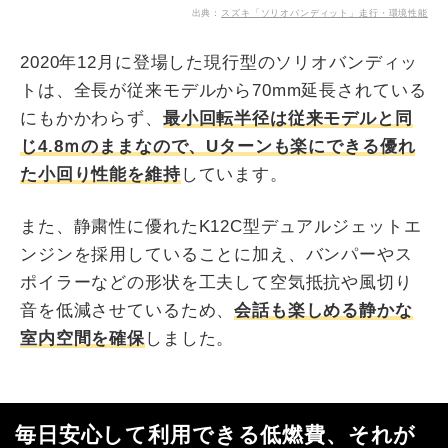
出典：
スズキ「ソリオバンディット」走行・環境性能
2020年12月に登場した現行型のソリオバンディッ
トは、全長が従来モデルから70mm延長されている
にもかかわらず、
最小回転半径は従来モデルと同
じ4.8ｍのままなので、Uターンも楽にできる優れ
た小回り性能を維持
しています。
また、静粛性に優れたK12C型デュアルジェットエ
ンジンを採用していることに加え、バンパーやス
ポイラーなどの形状を工夫して空気抵抗や風切り
音を低減させているため、
会話も楽しめる静かな
室内空間を確保
しました。
毎日安心して利用できる低燃費、それが