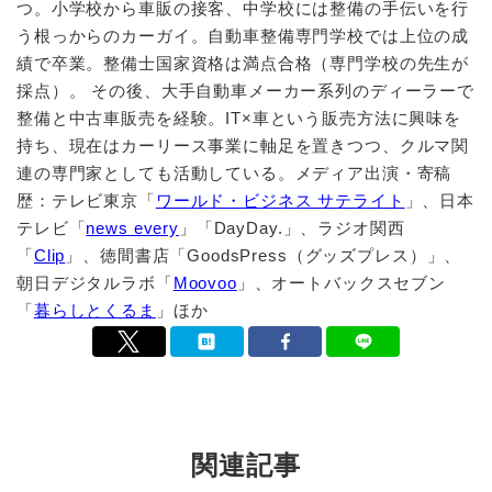
つ。小学校から車販の接客、中学校には整備の手伝いを行
う根っからのカーガイ。自動車整備専門学校では上位の成
績で卒業。整備士国家資格は満点合格（専門学校の先生が
採点）。 その後、大手自動車メーカー系列のディーラーで
整備と中古車販売を経験。IT×車という販売方法に興味を
持ち、現在はカーリース事業に軸足を置きつつ、クルマ関
連の専門家としても活動している。メディア出演・寄稿
歴：テレビ東京「
ワールド・ビジネス サテライト
」、日本
テレビ「
news every
」「DayDay.」、ラジオ関西
「
Clip
」、徳間書店「GoodsPress（グッズプレス）」、
朝日デジタルラボ「
Moovoo
」、オートバックスセブン
「
暮らしとくるま
」ほか
関連記事