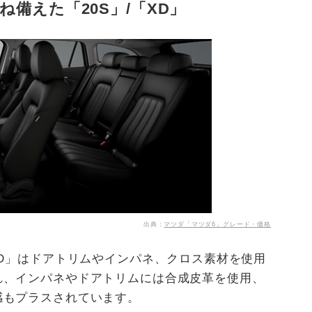
備えた「20S」/「XD」
出典：
マツダ「マツダ6」グレード・価格
XD」はドアトリムやインパネ、クロス素材を使用
れ、インパネやドアトリムには合成皮革を使用、
感もプラスされています。