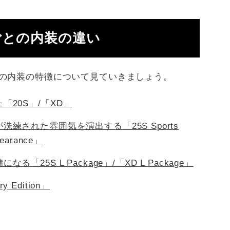
ごとの内装の違い
との内装の特徴について見ていきましょう。
20S」/「XD」
練された雰囲気を演出する「25S Sports
pearance」
25S L Package」/「XD L Package」
y Edition」