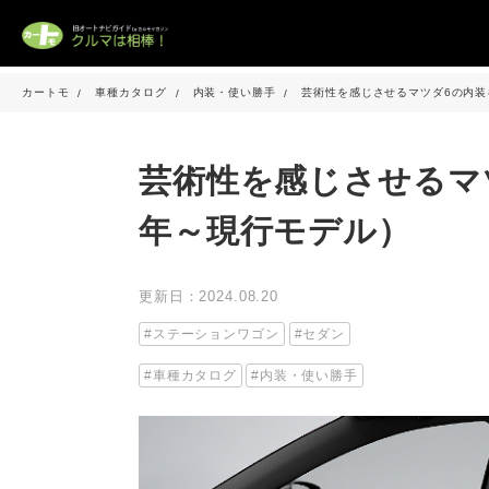
カートモ
車種カタログ
内装・使い勝手
芸術性を感じさせるマツダ6の内装
芸術性を感じさせるマツ
年～現行モデル）
更新日：2024.08.20
ステーションワゴン
セダン
車種カタログ
内装・使い勝手