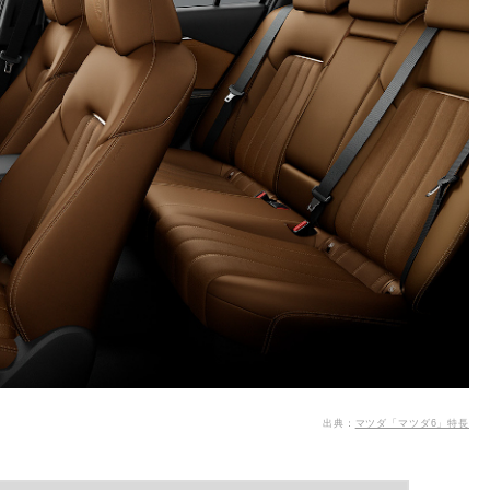
出典：
マツダ「マツダ6」特長