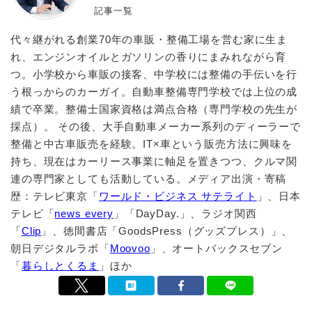
記事一覧
代々継がれる創業70年の車販・整備工場を営む家に生ま
れ、エンジンオイルとガソリンの香りにまみれながら育
つ。小学校から車販の接客、中学校には整備の手伝いを行
う根っからのカーガイ。自動車整備専門学校では上位の成
績で卒業。整備士国家資格は満点合格（専門学校の先生が
採点）。 その後、大手自動車メーカー系列のディーラーで
整備と中古車販売を経験。IT×車という販売方法に興味を
持ち、現在はカーリース事業に軸足を置きつつ、クルマ関
連の専門家としても活動している。メディア出演・寄稿
歴：テレビ東京「
ワールド・ビジネス サテライト
」、日本
テレビ「
news every
」「DayDay.」、ラジオ関西
「
Clip
」、徳間書店「GoodsPress（グッズプレス）」、
朝日デジタルラボ「
Moovoo
」、オートバックスセブン
「
暮らしとくるま
」ほか