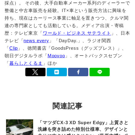
採点）。 その後、大手自動車メーカー系列のディーラーで
整備と中古車販売を経験。IT×車という販売方法に興味を
持ち、現在はカーリース事業に軸足を置きつつ、クルマ関
連の専門家としても活動している。メディア出演・寄稿
歴：テレビ東京「
ワールド・ビジネス サテライト
」、日本
テレビ「
news every
」「DayDay.」、ラジオ関西
「
Clip
」、徳間書店「GoodsPress（グッズプレス）」、
朝日デジタルラボ「
Moovoo
」、オートバックスセブン
「
暮らしとくるま
」ほか
関連記事
「マツダCX-3 XD Super Edgy」上質さと
洗練を突き詰めた特別仕様車、デザインと