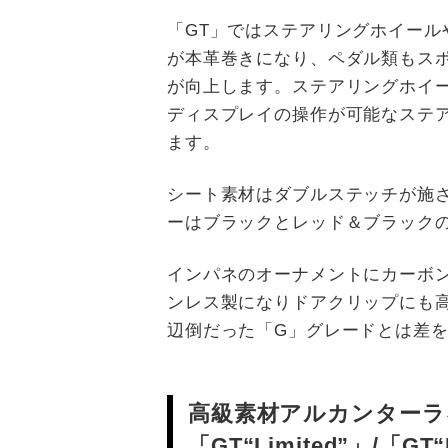
「GT」ではステアリングホイール
が本革巻きになり、ペダル類もス
が向上します。ステアリングホイ
ディスプレイの操作が可能なステ
ます。
シート素材はダブルステッチが施
ーはブラックとレッド＆ブラック
インパネのオーナメントにカーボ
ンレス製になりドアクリップにも
辺倒だった「G」グレードとは差
高級素材アルカンターラ
「GT“Limited”」/「GT“L