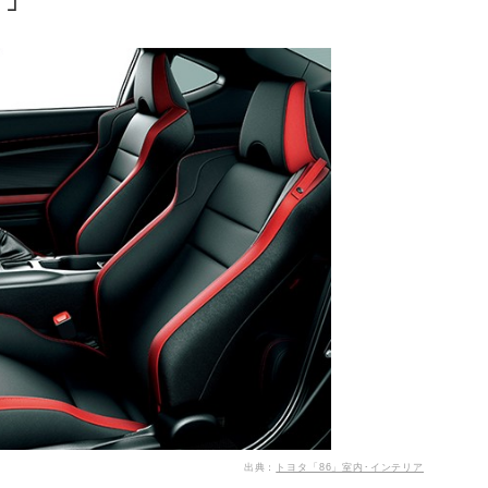
T」
出典：
トヨタ「86」室内･インテリア