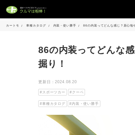
カートモ
車種カタログ
内装・使い勝手
86の内装ってどんな感じ？居心地
86の内装ってどんな
掘り！
更新日：2024.08.20
スポーツカー
クーペ
車種カタログ
内装・使い勝手