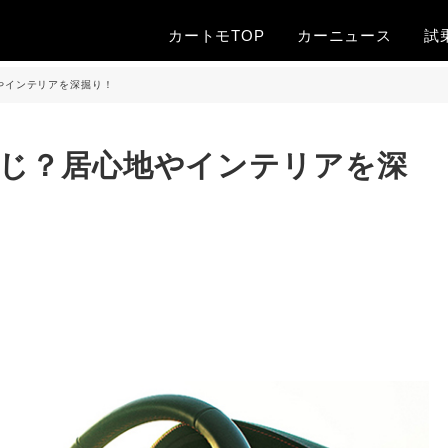
カートモTOP
カー
ニュース
試
やインテリアを深掘り！
感じ？居心地やインテリアを深