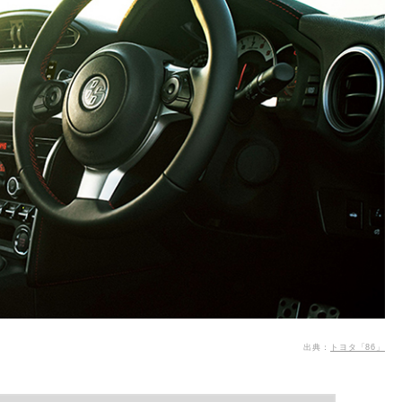
出典：
トヨタ「86」