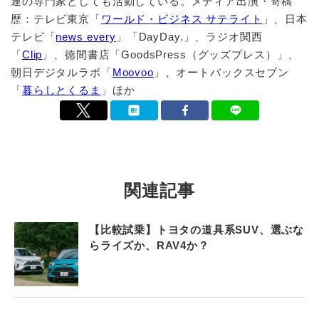
連の専門家としても活動している。メディア出演・寄稿
歴：テレビ東京「
ワールド・ビジネス サテライト
」、日本
テレビ「
news every
」「DayDay.」、ラジオ関西
「
Clip
」、徳間書店「GoodsPress（グッズプレス）」、
朝日デジタルラボ「
Moovoo
」、オートバックスセブン
「
暮らしとくるま
」ほか
関連記事
【比較試乗】トヨタの道具系SUV、選ぶな
らライズか、RAV4か？