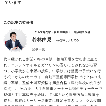
ています
この記事の監修者
クルマ専門家・自動車整備士・危険物取扱者
若林由晃
わかばやしよしてる
記事一覧
代々継がれる創業70年の車販・整備工場を営む家に生ま
れ、エンジンオイルとガソリンの香りにまみれながら育
つ。小学校から車販の接客、中学校には整備の手伝いを行
う根っからのカーガイ。自動車整備専門学校では上位の成
績で卒業。整備士国家資格は満点合格（専門学校の先生が
採点）。 その後、大手自動車メーカー系列のディーラーで
整備と中古車販売を経験。IT×車という販売方法に興味を
持ち、現在はカーリース事業に軸足を置きつつ、クルマ関