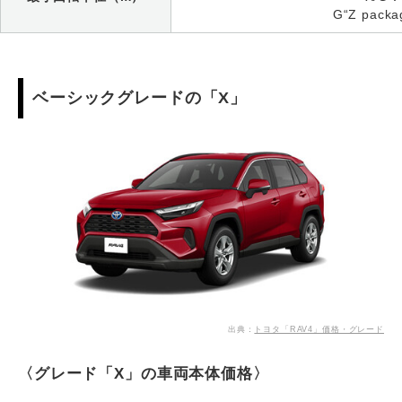
G“Z packa
ベーシックグレードの「X」
出典：
トヨタ「RAV4」価格・グレード
〈グレード「X」の車両本体価格〉