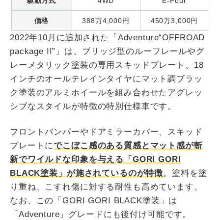
駆動方式
4WD
E-Four
価格
388万4,000円
450万3,000円
2022年10月に追加された「Adventure“OFFROAD
package II”」は、ブリッジ型のルーフレールやグ
レーメタリック塗装の専用スキッドプレート、18
インチのオールテレインタイヤにマット調ブラッ
ク塗装のアルミホイールを組み合わせたアグレッ
シブなスタイルが特徴の特別仕様車です。
フロントバンパーやドアミラーカバー、スキッド
プレートに
でこぼこ感のある質感とマット感が斬
新でワイルドな印象を与える「GORI GORI
BLACK塗装」が施されているのが特徴
。塗料を塗
り重ね、こすれ傷に対する耐性も高めています。
なお、この「GORI GORI BLACK塗装」は
「Adventure」グレードにも後付け可能です。