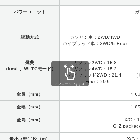
パワーユニット
ガ
駆動方式
ガソリン車：2WD/4WD
ハイブリッド車：2WD/E-Four
燃費
ガソリン2WD：15.8
（km/L、WLTCモード）
ガソリン4WD：15.2
ハイブリッド2WD：21.4
（
E-Four：20.6
スクロールできます
全長（mm）
4,6
全幅（mm）
1,8
全高（mm）
X/G：1
G“Z packag
最小回転半径（m）
X/G：