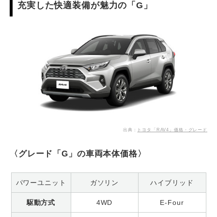
充実した快適装備が魅力の「G」
出典：
トヨタ「RAV4」価格・グレード
〈グレード「G」の車両本体価格〉
パワーユニット
ガソリン
ハイブリッド
駆動方式
4WD
E-Four