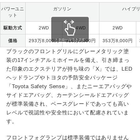
パワーユニ
ガソリン
ハイブ
ット
駆動方式
2WD
4WD
2WD
スクロールできます
価格
293万8,000円
316万9,000円
353万8,000円
ブラックのフロントグリルにグレーメタリック塗
装の17インチアルミホイールを備え、引き締まっ
た印象のエクステリアが持ち味の「X」では、LED
ヘッドランプやトヨタの予防安全パッケージ
「Toyota Safety Sense」、またニーエアバッグや
サイドエアバッグ、カーテンシールドエアバッグ
が標準装備され、ベースグレードであっても高い
レベルで視認性や安全性において配慮されていま
す。
フロントフォグランプは標準装備ではありません