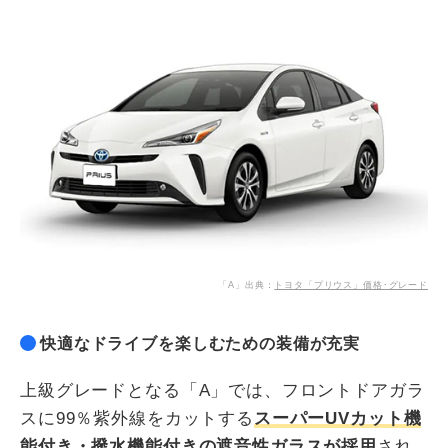
「A」出典：
トヨタ「プリウス」価格･グレード
快適なドライブを楽しむための装備が充実
上級グレードとなる「A」では、フロントドアガラ
スに99％紫外線をカットする
スーパーUVカット機
能付き・撥水機能付きの遮音性ガラスが採用
され