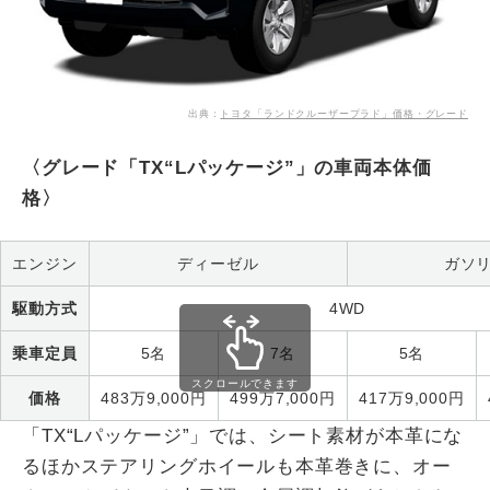
出典：
トヨタ「ランドクルーザープラド」価格・グレード
〈グレード「TX“Lパッケージ”」の車両本体価
格〉
エンジン
ディーゼル
ガソ
駆動方式
4WD
乗車定員
5名
7名
5名
スクロールできます
価格
483万9,000円
499万7,000円
417万9,000円
「TX“Lパッケージ”」では、シート素材が本革にな
るほかステアリングホイールも本革巻きに、オー