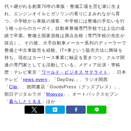
代々継がれる創業70年の車販・整備工場を営む家に生ま
れ、エンジンオイルとガソリンの香りにまみれながら育
つ。小学校から車販の接客、中学校には整備の手伝いを行
う根っからのカーガイ。自動車整備専門学校では上位の成
績で卒業。整備士国家資格は満点合格（専門学校の先生が
採点）。 その後、大手自動車メーカー系列のディーラーで
整備と中古車販売を経験。IT×車という販売方法に興味を
持ち、現在はカーリース事業に軸足を置きつつ、クルマ関
連の専門家としても活動している。メディア出演・寄稿
歴：テレビ東京「
ワールド・ビジネス サテライト
」、日本
テレビ「
news every
」「DayDay.」、ラジオ関西
「
Clip
」、徳間書店「GoodsPress（グッズプレス）」、
朝日デジタルラボ「
Moovoo
」、オートバックスセブン
「
暮らしとくるま
」ほか