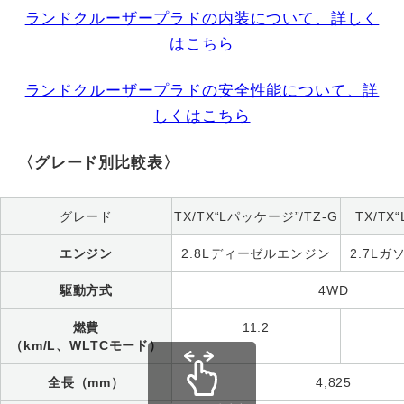
ランドクルーザープラドの内装について、詳しく
はこちら
ランドクルーザープラドの安全性能について、詳
しくはこちら
〈グレード別比較表〉
グレード
TX/TX“Lパッケージ”/TZ-G
TX/TX
エンジン
2.8Lディーゼルエンジン
2.7L
駆動方式
4WD
燃費
11.2
（km/L、WLTCモード）
全長（mm）
4,825