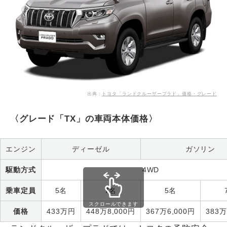
出典：
トヨタ「ランドクルーザープラド」価格・グレード
〈グレード「TX」の車両本体価格〉
エンジン
ディーゼル
ガソリン
駆動方式
4WD
乗車定員
5名
7名
5名
スクロールできます
価格
433万円
448万8,000円
367万6,000円
383万