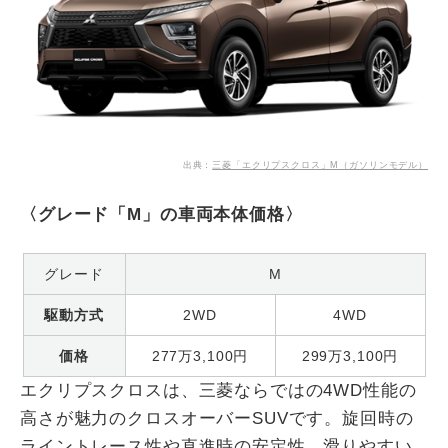
出典：
三菱「エクリプスクロス」M（ガソリンモデル）
〈グレード「M」の車両本体価格〉
グレード
M
駆動方式
2WD
4WD
価格
277万3,100円
299万3,100円
エクリプスクロスは、三菱ならではの4WD性能の
高さが魅力のクロスオーバーSUVです。旋回時の
ライントレース性や直進時の安定性、滑りやすい