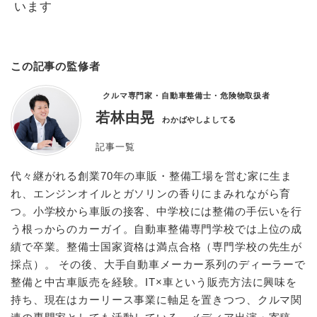
います
この記事の監修者
クルマ専門家・自動車整備士・危険物取扱者
若林由晃
わかばやしよしてる
記事一覧
代々継がれる創業70年の車販・整備工場を営む家に生ま
れ、エンジンオイルとガソリンの香りにまみれながら育
つ。小学校から車販の接客、中学校には整備の手伝いを行
う根っからのカーガイ。自動車整備専門学校では上位の成
績で卒業。整備士国家資格は満点合格（専門学校の先生が
採点）。 その後、大手自動車メーカー系列のディーラーで
整備と中古車販売を経験。IT×車という販売方法に興味を
持ち、現在はカーリース事業に軸足を置きつつ、クルマ関