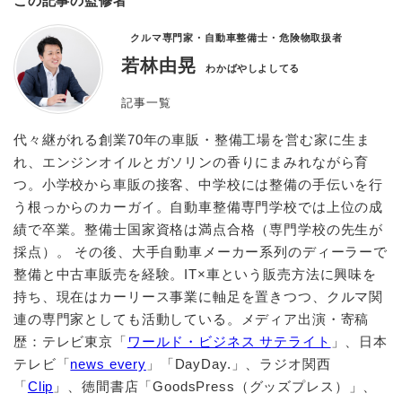
この記事の監修者
クルマ専門家・自動車整備士・危険物取扱者
若林由晃
わかばやしよしてる
記事一覧
代々継がれる創業70年の車販・整備工場を営む家に生ま
れ、エンジンオイルとガソリンの香りにまみれながら育
つ。小学校から車販の接客、中学校には整備の手伝いを行
う根っからのカーガイ。自動車整備専門学校では上位の成
績で卒業。整備士国家資格は満点合格（専門学校の先生が
採点）。 その後、大手自動車メーカー系列のディーラーで
整備と中古車販売を経験。IT×車という販売方法に興味を
持ち、現在はカーリース事業に軸足を置きつつ、クルマ関
連の専門家としても活動している。メディア出演・寄稿
歴：テレビ東京「
ワールド・ビジネス サテライト
」、日本
テレビ「
news every
」「DayDay.」、ラジオ関西
「
Clip
」、徳間書店「GoodsPress（グッズプレス）」、