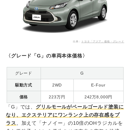
出典：
トヨタ「アクア」価格・グレード
〈グレード「G」の車両本体価格〉
グレード
G
駆動方式
2WD
E-Four
価格
223万円
242万8,000円
「G」では、
グリルモールがペールゴールド塗装に
なり、エクステリアにワンランク上の存在感をプ
ラス
。加えて「ナノイー」の10倍のOHラジカルを