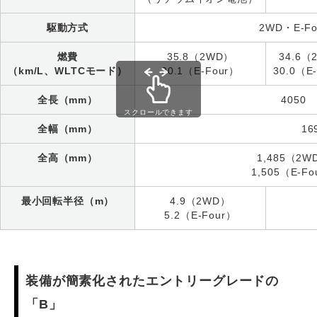
駆動方式
2WD・E-Fo
燃費
35.8（2WD）
34.6（
（km/L、WLTCモード）
30.1（E-Four）
30.0（E
全長（mm）
4050
スクロールできます
全幅（mm）
16
全高（mm）
1,485（2W
1,505（E-Fo
最小回転半径（m）
4.9（2WD）
5.2（E-Four）
装備が簡素化されたエントリーグレードの
「B」