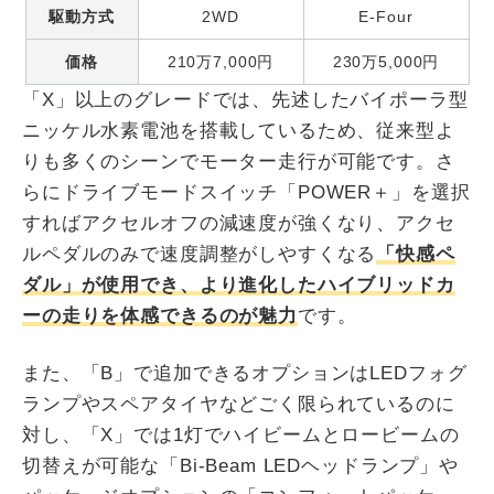
駆動方式
2WD
E-Four
価格
210万7,000円
230万5,000円
「X」以上のグレードでは、先述したバイポーラ型
ニッケル水素電池を搭載しているため、従来型よ
りも多くのシーンでモーター走行が可能です。さ
らにドライブモードスイッチ「POWER＋」を選択
すればアクセルオフの減速度が強くなり、アクセ
ルペダルのみで速度調整がしやすくなる
「快感ペ
ダル」が使用でき、より進化したハイブリッドカ
ーの走りを体感できるのが魅力
です。
また、「B」で追加できるオプションはLEDフォグ
ランプやスペアタイヤなどごく限られているのに
対し、「X」では1灯でハイビームとロービームの
切替えが可能な「Bi-Beam LEDヘッドランプ」や