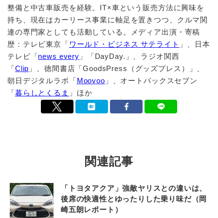
整備と中古車販売を経験。IT×車という販売方法に興味を
持ち、現在はカーリース事業に軸足を置きつつ、クルマ関
連の専門家としても活動している。メディア出演・寄稿
歴：テレビ東京「
ワールド・ビジネス サテライト
」、日本
テレビ「
news every
」「DayDay.」、ラジオ関西
「
Clip
」、徳間書店「GoodsPress（グッズプレス）」、
朝日デジタルラボ「
Moovoo
」、オートバックスセブン
「
暮らしとくるま
」ほか
関連記事
「トヨタアクア」強敵ヤリスとの違いは、
後席の快適性とゆったりした乗り味だ（岡
崎五朗レポート）