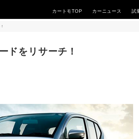
カートモTOP
カー
ニュース
試
チ！
ードをリサーチ！