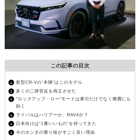
この記事の目次
新型
CR-V
の“本陣”はこのモデル
多くの二律背反を両立させた
“ロックアップ・ロー
”
モードは牽引だけでなく燃費にも
効く
ライバルはハリアーか、
RAV4
か？
日本向けは“
1
番いいもの”を持ってきた
今のホンダの乗り味がすごく良い理由