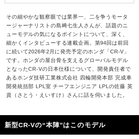
その細やかな観察眼では業界一、二を争うモータ
ージャーナリストの島﨑七生人さんが、話題のニ
ューモデルの気になるポイントについて、深く、
細かくインタビューする連載企画。第
94
回は前回
に続いて
2026
年
2
月に発売予定のホンダ「
CR-V
」
です。ホンダの屋台骨を支えるグローバルモデル
となった
CR-V
の日本仕様について、開発責任者で
あるホンダ技研工業株式会社 四輪開発本部 完成車
開発統括部
LPL
室 チーフエンジニア
LPL
の佐藤 英
資（さとう・えいすけ）さんに話を伺いました。
新型
CR-V
の“本陣”はこのモデル