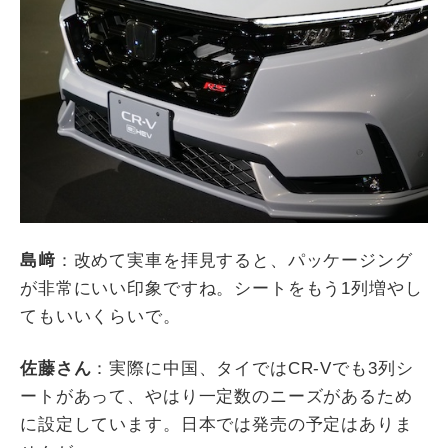
島﨑
：改めて実車を拝見すると、パッケージング
が非常にいい印象ですね。シートをもう
1
列増やし
てもいいくらいで。
佐藤さん
：実際に中国、タイでは
CR-V
でも
3
列シ
ートがあって、やはり一定数のニーズがあるため
に設定しています。日本では発売の予定はありま