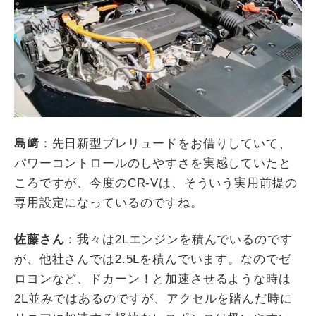
島﨑
：先日新型プレリュードをお借りしていて、
パワーコントロールのしやすさを実感していたと
ころですが、今度の
CR-V
は、そういう実用前提の
専用設定になっているのですね。
佐藤さん
：我々は
2L
エンジンを積んでいるのです
が、他社さんでは
2.5L
を積んでいます。なのでゼ
ロヨンなど、ドカーン！と加速させるような時は
2L
並みではあるのですが、アクセルを踏んだ時に