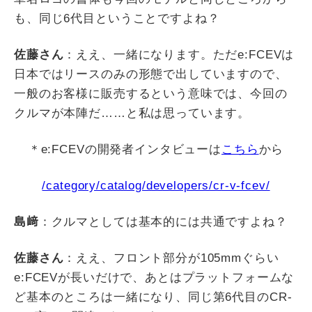
も、同じ
6
代目ということですよね？
佐藤さん
：ええ、一緒になります。ただ
e:FCEV
は
日本ではリースのみの形態で出していますので、
一般のお客様に販売するという意味では、今回の
クルマが本陣だ
……
と私は思っています。
＊
e:FCEV
の開発者インタビューは
こちら
から
/category/catalog/developers/cr-v-fcev/
島﨑
：クルマとしては基本的には共通ですよね？
佐藤さん
：ええ、フロント部分が
105mm
ぐらい
e:FCEV
が長いだけで、あとはプラットフォームな
ど基本のところは一緒になり、同じ第
6
代目の
CR-