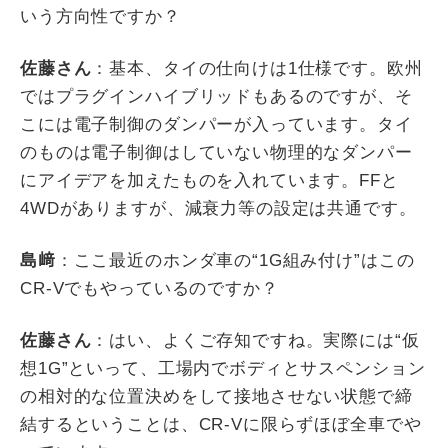
いう方向性ですか？
佐藤さん
：基本、タイの仕向けは
1
仕様です。欧州
ではプラグインハイブリッドもあるのですが、そ
こには電子制御のダンパーが入っています。タイ
のものは電子制御はしていない物理的なダンパー
にアイデアを加えたものを入れています。
FF
と
4WD
がありますが、減衰力等の設定は共通です。
島﨑
：ここ最近のホンダ車の“
1G
組み付け
”
はこの
CR-V
でもやっているのですか？
佐藤さん
：はい、よくご存知ですね。実際には“仮
想
1G”
といって、工場内でボディとサスペンション
の相対的な位置決めをして接地させない状態で締
結するということは、
CR-V
に限らずほぼ全車でや