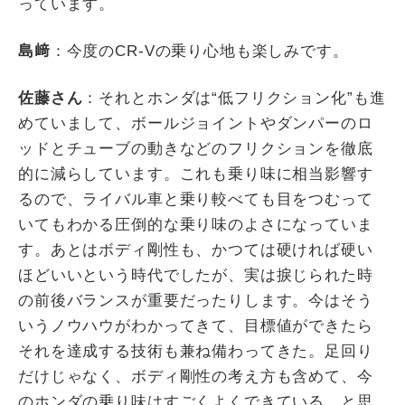
っています。
島﨑
：今度の
CR-V
の乗り心地も楽しみです。
佐藤さん
：それとホンダは“低フリクション化”も進
めていまして、ボールジョイントやダンパーのロ
ッドとチューブの動きなどのフリクションを徹底
的に減らしています。これも乗り味に相当影響す
るので、ライバル車と乗り較べても目をつむって
いてもわかる圧倒的な乗り味のよさになっていま
す。あとはボディ剛性も、かつては硬ければ硬い
ほどいいという時代でしたが、実は捩じられた時
の前後バランスが重要だったりします。今はそう
いうノウハウがわかってきて、目標値ができたら
それを達成する技術も兼ね備わってきた。足回り
だけじゃなく、ボディ剛性の考え方も含めて、今
のホンダの乗り味はすごくよくできている、と思