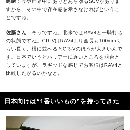
島﨑
：今や世界中にありとあらゆる
SUV
がありま
すから、その中で存在感を示さなければというこ
とですね。
佐藤さん
：そうですね。北米では
RAV4
と一騎打ち
の状態ですね。
CR-V
は
RAV4
より全長も
100mm
く
らい長く、横に並べると
CR-V
のほうが大きいんで
す。日本でいうとハリアーに近いところを競合と
していますが、ラギッドな感じでお客様は
RAV4
と
比較したがるのかなと。
日本向けは“
1
番いいもの”を持ってきた