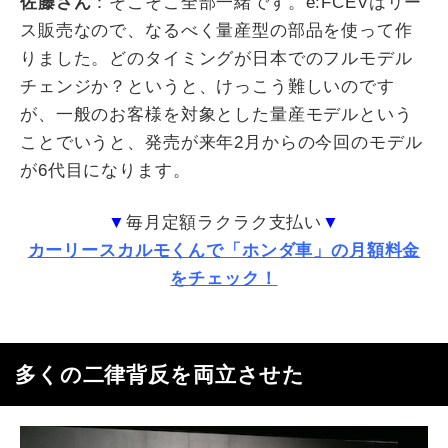
佐藤さん
：そこそこ全部一緒です。
e:FCEV
はリー
ス販売なので、なるべく量産型の部品を使って作
りました。どのタイミングが日本でのフルモデル
チェンジか？というと、けっこう難しいのです
が、一般のお客様を対象とした量産モデルという
ことでいうと、発売が来年
2
月からの今回のモデル
が
6
代目になります。
▼
毎月定額ラクラク支払い
▼
カーリースカルモくんで「ホンダ車」の月額料金
をチェック！
多くの二律背反を両立させた