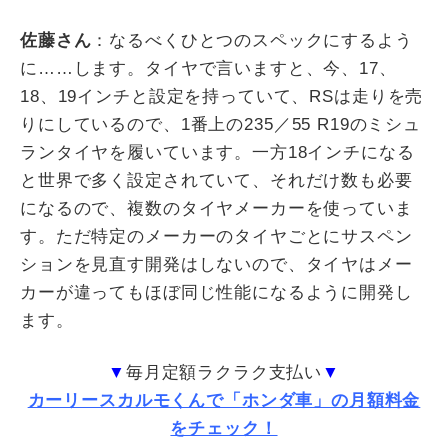
佐藤さん
：なるべくひとつのスペックにするよう
に……します。タイヤで言いますと、今、
17
、
18
、
19
インチと設定を持っていて、
RS
は走りを売
りにしているので、
1
番上の
235
／
55 R19
のミシュ
ランタイヤを履いています。一方
18
インチになる
と世界で多く設定されていて、それだけ数も必要
になるので、複数のタイヤメーカーを使っていま
す。ただ特定のメーカーのタイヤごとにサスペン
ションを見直す開発はしないので、タイヤはメー
カーが違ってもほぼ同じ性能になるように開発し
ます。
▼
毎月定額ラクラク支払い
▼
カーリースカルモくんで「ホンダ車」の月額料金
をチェック！