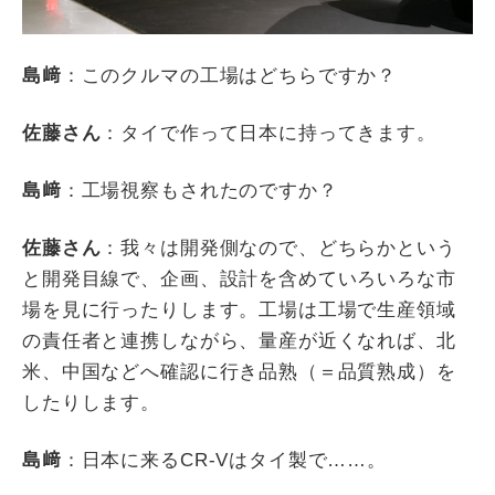
島﨑
：このクルマの工場はどちらですか？
佐藤さん
：タイで作って日本に持ってきます。
島﨑
：工場視察もされたのですか？
佐藤さん
：我々は開発側なので、どちらかという
と開発目線で、企画、設計を含めていろいろな市
場を見に行ったりします。工場は工場で生産領域
の責任者と連携しながら、量産が近くなれば、北
米、中国などへ確認に行き品熟（＝品質熟成）を
したりします。
島﨑
：日本に来る
CR-V
はタイ製で
……
。