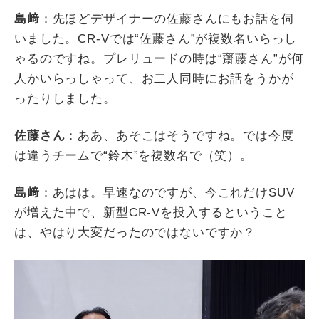
島﨑
：先ほどデザイナーの佐藤さんにもお話を伺
いました。
CR-V
では
“
佐藤さん
”
が複数名いらっし
ゃるのですね。プレリュードの時は
“
齋藤さん
”
が何
人かいらっしゃって、お二人同時にお話をうかが
ったりしました。
佐藤さん
：ああ、あそこはそうですね。では今度
は違うチームで
“
鈴木
”
を複数名で（笑）。
島﨑
：あはは。早速なのですが、今これだけ
SUV
が増えた中で、新型
CR-V
を投入するということ
は、やはり大変だったのではないですか？