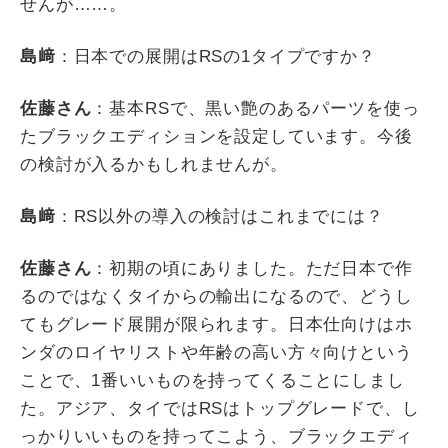
せんが
……
。
島﨑
：日本での展開は
RS
の
1
タイプですか？
佐藤さん
：基本
RS
で、黒い艶のあるパーツを使っ
たブラックエディションを設定しています。今後
の検討が入るかもしれませんが。
島﨑
：
RS
以外の導入の検討はこれまでには？
佐藤さん
：初期の頃にありました。ただ日本で作
るのではなくタイからの輸出になるので、どうし
てもグレード展開が限られます。日本仕向けはホ
ンダのロイヤリストや年齢の高い方々向けという
ことで、
1
番いいものを持ってくることにしまし
た。アジア、タイでは
RS
はトップグレードで、し
っかりいいものを持ってこよう、ブラックエディ