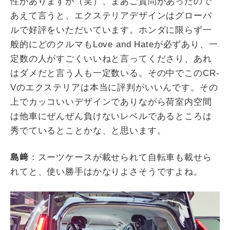
性がありますが（笑）、まあご質問があったので
あえて言うと、エクステリアデザインはグローバ
ルで好評をいただいています。ホンダに限らず一
般的にどのクルマも
Love and Hate
が必ずあり、一
定数の人がすごくいいねと言ってくださり、あれ
はダメだと言う人も一定数いる。その中でこの
CR-
V
のエクステリアは本当に評判がいいんです。その
上でカッコいいデザインでありながら荷室内空間
は他車にぜんぜん負けないレベルであるところは
秀でているとことかな、と思います。
島﨑
：スーツケースが載せられて自転車も載せら
れてと、使い勝手はかなりよさそうですよね。