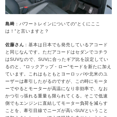
島﨑
：パワートレインについての“とくにここ
は！”と言いますと？
佐藤さん
：基本は日本でも発売しているアコード
と同じなんです。ただアコードはセダンでコチラ
は
SUV
なので、
SUV
に合ったギア比を設定してい
るのと、
“
ロックアップ・ロー
”
モードを新たに加え
ています。これはもともとヨーロッパや北米のユ
ーザーは牽引したがるのですが、この時にモータ
ーでやるとモーターが高温になり非効率で、なお
かつ引っ張れる重量も限られてくる。そこで低速
側でもエンジンに直結してモーター負荷を減らす
ことを、牽引目線でニーズが高い
SUV
ということ