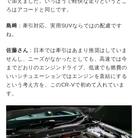
で加えました。いっぽうで軽快な走りというとこ
ろはアコードと同じです。
島﨑
：牽引対応、実用
SUV
ならではの配慮です
ね。
佐藤さん
：日本では牽引はあまり推奨はしていま
せんし、ニーズがなかったとしても、高速では今
までどおりのエンジンドライブ、低速でも燃費の
いいシチュエーションではエンジンを直結にする
という考え方を、この
CR-V
で初めて入れていま
す。