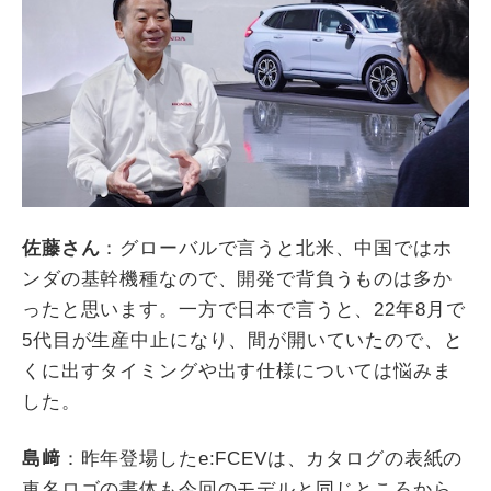
佐藤さん
：グローバルで言うと北米、中国ではホ
ンダの基幹機種なので、開発で背負うものは多か
ったと思います。一方で日本で言うと、
22
年
8
月で
5
代目が生産中止になり、間が開いていたので、と
くに出すタイミングや出す仕様については悩みま
した。
島﨑
：昨年登場した
e:FCEV
は、カタログの表紙の
車名ロゴの書体も今回のモデルと同じところから