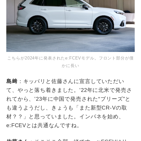
こちらが2024年に発表されたe:FCEVモデル。フロント部分が僅
かに長い
島﨑
：キッパリと佐藤さんに宣言していただい
て、やっと落ち着きました。’
22
年に北米で発売さ
れてから、
’23
年に中国で発売された
“
ブリーズ
”
と
も違うようだし、きょうも「また新型
CR-V
の取
材？？」と思っていました。インパネを始め、
e:FCEV
とは共通なんですね。