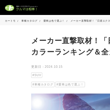
カートモ
車種カタログ
愛車は色で選ぶ！
メーカー直撃取材！「日産エク
メーカー直撃取材！「
カラーランキング＆全
更新日：2024.10.15
SUV
車種カタログ
愛車は色で選ぶ！