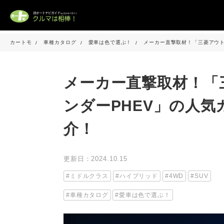
カートモ
車種カタログ
愛車は色で選ぶ！
メーカー直撃取材！「三菱アウト
メーカー直撃取材！「
ンダーPHEV」の人
介！
更新日：2024.10.15
ミドルクラス
ハイブリッド
4WD
SUV
車種カタログ
愛車は色で選ぶ！