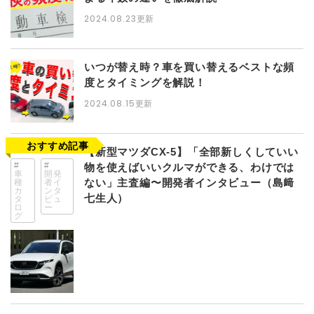
2024.08.23
更新
いつが替え時？車を買い替えるベストな頻
度とタイミングを解説！
2024.08.15
更新
【新型マツダCX-5】「全部新しくしていい
物を使えばいいクルマができる、わけでは
車
開発
ない」主査編〜開発者インタビュー（島﨑
種
者イ
カ
ンタ
七生人）
タ
ビュ
ロ
ー
グ