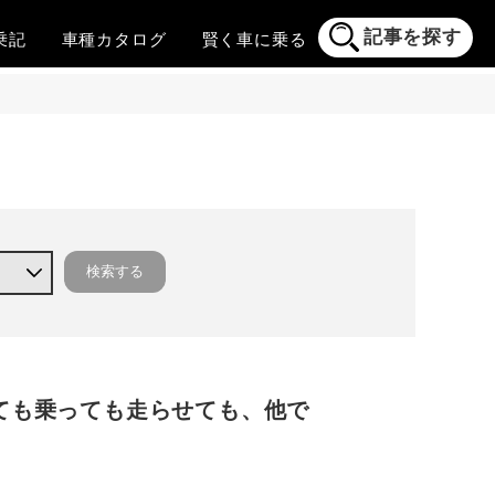
記事を探す
乗記
車種
カタログ
賢く
車に乗る
ても乗っても走らせても、他で