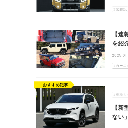
試乗記
【速
を紹
2025.01
カーニ
車種カ
【新
ない