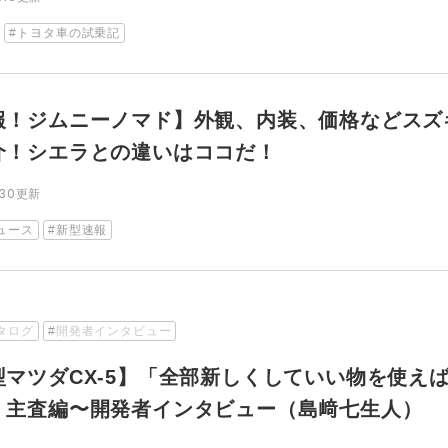
トヨタ車の試乗記
報！ジムニーノマド】外観、内装、価格などスズ
介！シエラとの違いはココだ！
.30
更新
ュース
新型速報
タログ
開発者インタビュー
型マツダCX-5】「全部新しくしていい物を使え
」主査編〜開発者インタビュー（島﨑七生人）