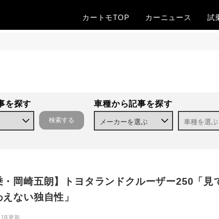
カートモTOP
カー
ニュース
試
事を探す
車種から記事を探す
乗・岡崎五朗】トヨタランドクルーザー250「見
わえない独自性」
.18
更新