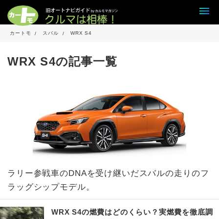
カートモ
スバル
WRX S4
WRX S4の記事一覧
ラリー参戦車のDNAを受け継いだスバルの走りのフ
ラッグシップモデル。
WRX S4の燃費はどのくらい？実燃費を徹底調