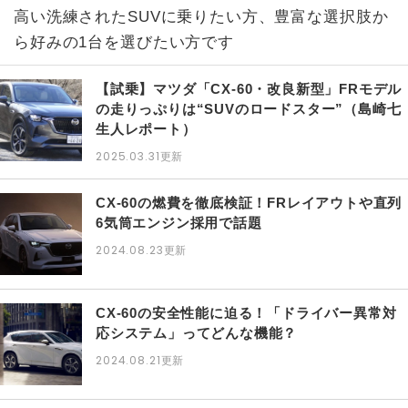
高い洗練されたSUVに乗りたい方、豊富な選択肢か
ら好みの1台を選びたい方です
【試乗】マツダ「CX-60・改良新型」FRモデル
の走りっぷりは“SUVのロードスター”（島崎七
生人レポート）
2025.03.31
更新
CX-60の燃費を徹底検証！FRレイアウトや直列
6気筒エンジン採用で話題
2024.08.23
更新
CX-60の安全性能に迫る！「ドライバー異常対
応システム」ってどんな機能？
2024.08.21
更新