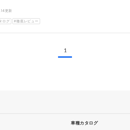
.14
更新
タログ
徹底レビュー
1
車種カタログ