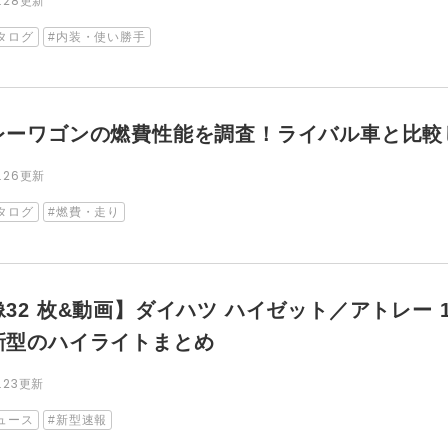
.28
更新
タログ
内装・使い勝手
レーワゴンの燃費性能を調査！ライバル車と比較
.26
更新
タログ
燃費・走り
像32 枚&動画】ダイハツ ハイゼット／アトレー
新型のハイライトまとめ
.23
更新
ュース
新型速報