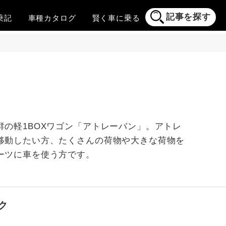
記事を探す
乗記
車種
カタログ
賢く
車に乗る
の軽1BOXワゴン「アトレーバン」。アトレ
移動したい方、たくさんの荷物や大きな荷物を
ーツに車を使う方です。
ク